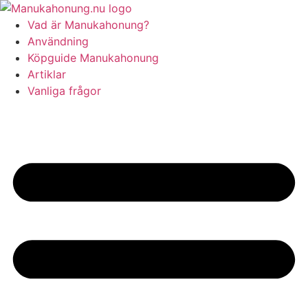
Hoppa
till
Vad är Manukahonung?
innehåll
Användning
Köpguide Manukahonung
Artiklar
Vanliga frågor